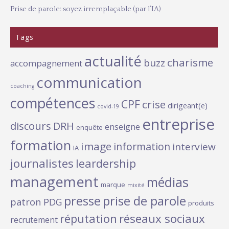
Prise de parole: soyez irremplaçable (par l’IA)
Tags
actualité
charisme
buzz
accompagnement
communication
coaching
compétences
CPF
crise
dirigeant(e)
covid-19
entreprise
discours
DRH
enseigne
enquête
formation
image
information
interview
IA
journalistes
leardership
management
médias
marque
mixité
presse
prise de parole
patron
PDG
produits
réputation
réseaux sociaux
recrutement