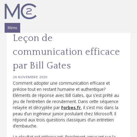
Skip
to
content
Menu
Leçon de
communication efficace
par Bill Gates
26 NOVEMBRE 2020
Comment adopter une communication efficace et
précise tout en restant humaine et authentique?
Eléments de réponse avec Bill Gates, qui s’est prêté au
jeu de l’entretien de recrutement.
Dans cette séquence
relayée et décryptée par
Forbes.fr
, il s’est mis dans la
peau d’un ingénieur junior postulant chez Microsoft. Il
répond aux trois questions classiques d’un entretien
d’embauche.
Le résultat est intéressant, forcément amusant sur la