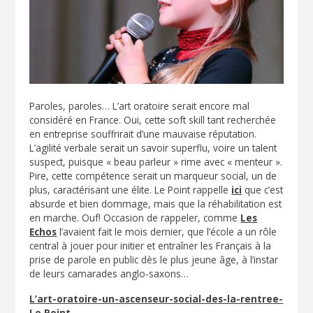
Paroles, paroles… L’art oratoire serait encore mal
considéré en France. Oui, cette soft skill tant recherchée
en entreprise souffrirait d’une mauvaise réputation.
L’agilité verbale serait un savoir superflu, voire un talent
suspect, puisque « beau parleur » rime avec « menteur ».
Pire, cette compétence serait un marqueur social, un de
plus, caractérisant une élite. Le Point rappelle
ici
que c’est
absurde et bien dommage, mais que la réhabilitation est
en marche. Ouf! Occasion de rappeler, comme
Les
Echos
l’avaient fait le mois dernier, que l’école a un rôle
central à jouer pour initier et entraîner les Français à la
prise de parole en public dès le plus jeune âge, à l’instar
de leurs camarades anglo-saxons…
L’art-oratoire-un-ascenseur-social-des-la-rentree-
Le Point