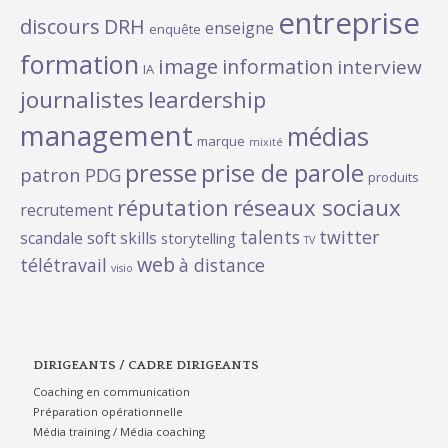
entreprise
discours
DRH
enseigne
enquête
formation
image
information
interview
IA
journalistes
leardership
management
médias
marque
mixité
presse
prise de parole
patron
PDG
produits
réputation
réseaux sociaux
recrutement
talents
twitter
scandale
soft skills
storytelling
TV
web
télétravail
à distance
visio
DIRIGEANTS / CADRE DIRIGEANTS
Coaching en communication
Préparation opérationnelle
Média training / Média coaching